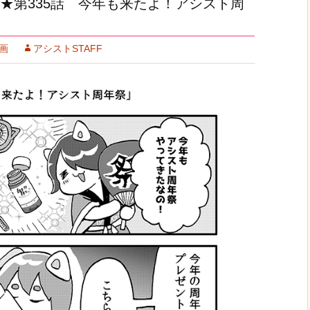
★第335話 今年も来たよ！アシスト周
画
アシストSTAFF