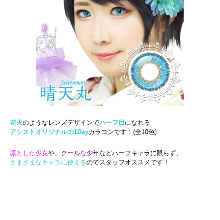
花火
のようなレンズデザインで
ハーフ目
になれる
アシストオリジナルの1Day
カラコンです！(全10色)
凛とした少女
や、
クールな少年
などハーフキャラに限らず、
さまざまなキャラに使える
のでスタッフオススメです！