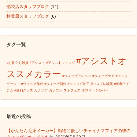
池袋店スタッフブログ
(14)
秋葉原スタッフブログ
(6)
タグ一覧
#アシストオ
#お役立ち雑貨
#アシスト
#アシストウィッグ
ススメカラー
#ウィッグアレンジ
#ウィッグケア
#ウィッ
グセット
#ウィッグ作成
#ウィッグ制作
#ウィッグ加工
#コスプレ雑貨
#便利アイ
テム
#便利グッズ
カナリア
カラコン
ストフェス
ホワイトシルバー
最近の投稿
【かんたん毛束メーカー】動物に優しいチャイナマフィアの彼の
ウィッグを作ってみた
2026年7月30日