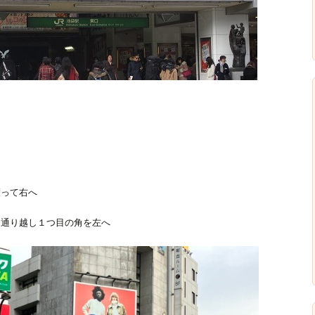
渡って右へ
を通り越し１つ目の角を左へ