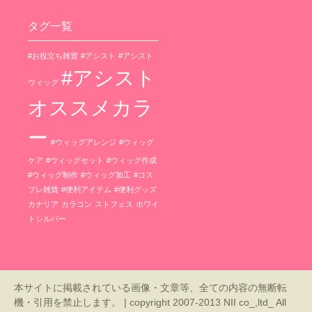
タグ一覧
#お役立ち雑貨
#アシスト
#アシスト
#アシスト
ウィッグ
オススメカラ
ー
#ウィッグアレンジ
#ウィッグ
ケア
#ウィッグセット
#ウィッグ作成
#ウィッグ制作
#ウィッグ加工
#コス
プレ雑貨
#便利アイテム
#便利グッズ
カナリア
カラコン
ストフェス
ホワイ
トシルバー
本サイトに掲載されている画像・文章等、全ての内容の無断転
機・引用を禁止します。 | copyright 2007-2013 NII co_,ltd_ All