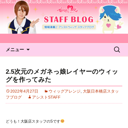
アシストウィッグ STAFF
BLOG
コンテンツへ移動
検
メニュー
索:
2.5次元のメガネっ娘レイヤーのウィッ
グを作ってみた
2022年4月27日
ウィッグアレンジ
,
大阪日本橋店スタッ
フブログ
アシストSTAFF
どうも！大阪店スタッフのSです