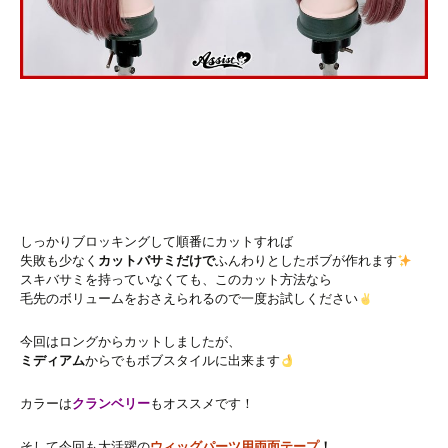
しっかりブロッキングして順番にカットすれば
失敗も少なく
カットバサミだけで
ふんわりとしたボブが作れます
スキバサミを持っていなくても、このカット方法なら
毛先のボリュームをおさえられるので一度お試しください
今回はロングからカットしましたが、
ミディアム
からでもボブスタイルに出来ます
カラーは
クランベリー
もオススメです！
そして今回も大活躍の
ウィッグパーツ用両面テープ
！