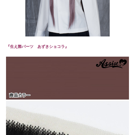
『
生え際パーツ あずきショコラ
』