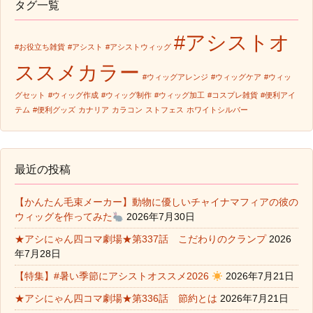
タグ一覧
#アシストオ
#お役立ち雑貨
#アシスト
#アシストウィッグ
ススメカラー
#ウィッグアレンジ
#ウィッグケア
#ウィッ
グセット
#ウィッグ作成
#ウィッグ制作
#ウィッグ加工
#コスプレ雑貨
#便利アイ
テム
#便利グッズ
カナリア
カラコン
ストフェス
ホワイトシルバー
最近の投稿
【かんたん毛束メーカー】動物に優しいチャイナマフィアの彼の
ウィッグを作ってみた
2026年7月30日
★アシにゃん四コマ劇場★第337話 こだわりのクランプ
2026
年7月28日
【特集】#暑い季節にアシストオススメ2026
2026年7月21日
★アシにゃん四コマ劇場★第336話 節約とは
2026年7月21日