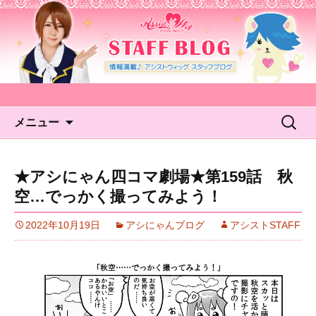
アシストウィッグ STAFF
BLOG
コンテンツへ移動
検
メニュー
索:
★アシにゃん四コマ劇場★第159話 秋
空…でっかく撮ってみよう！
2022年10月19日
アシにゃんブログ
アシストSTAFF