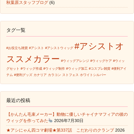
秋葉原スタッフブログ
(6)
タグ一覧
#アシストオ
#お役立ち雑貨
#アシスト
#アシストウィッグ
ススメカラー
#ウィッグアレンジ
#ウィッグケア
#ウィッ
グセット
#ウィッグ作成
#ウィッグ制作
#ウィッグ加工
#コスプレ雑貨
#便利アイ
テム
#便利グッズ
カナリア
カラコン
ストフェス
ホワイトシルバー
最近の投稿
【かんたん毛束メーカー】動物に優しいチャイナマフィアの彼の
ウィッグを作ってみた
2026年7月30日
★アシにゃん四コマ劇場★第337話 こだわりのクランプ
2026