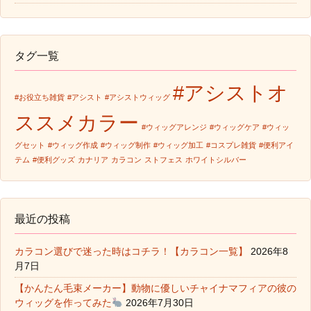
タグ一覧
#アシストオ
#お役立ち雑貨
#アシスト
#アシストウィッグ
ススメカラー
#ウィッグアレンジ
#ウィッグケア
#ウィッ
グセット
#ウィッグ作成
#ウィッグ制作
#ウィッグ加工
#コスプレ雑貨
#便利アイ
テム
#便利グッズ
カナリア
カラコン
ストフェス
ホワイトシルバー
最近の投稿
カラコン選びで迷った時はコチラ！【カラコン一覧】
2026年8
月7日
【かんたん毛束メーカー】動物に優しいチャイナマフィアの彼の
ウィッグを作ってみた
2026年7月30日