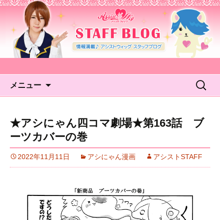
アシストウィッグ STAFF
BLOG
コンテンツへ移動
検
メニュー
索:
★アシにゃん四コマ劇場★第163話 ブ
ーツカバーの巻
2022年11月11日
アシにゃん漫画
アシストSTAFF