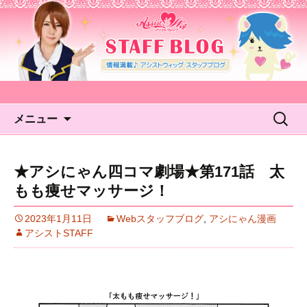
アシストウィッグ STAFF
BLOG
コンテンツへ移動
検
メニュー
索:
★アシにゃん四コマ劇場★第171話 太
もも痩せマッサージ！
2023年1月11日
Webスタッフブログ
,
アシにゃん漫画
アシストSTAFF