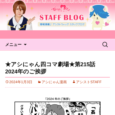
アシストウィッグ STAFF
BLOG
コンテンツへ移動
検
メニュー
索:
★アシにゃん四コマ劇場★第215話
2024年のご挨拶
2024年1月3日
アシにゃん漫画
アシストSTAFF