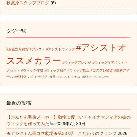
秋葉原スタッフブログ
(6)
タグ一覧
#アシストオ
#お役立ち雑貨
#アシスト
#アシストウィッグ
ススメカラー
#ウィッグアレンジ
#ウィッグケア
#ウィッ
グセット
#ウィッグ作成
#ウィッグ制作
#ウィッグ加工
#コスプレ雑貨
#便利アイ
テム
#便利グッズ
カナリア
カラコン
ストフェス
ホワイトシルバー
最近の投稿
【かんたん毛束メーカー】動物に優しいチャイナマフィアの彼の
ウィッグを作ってみた
2026年7月30日
★アシにゃん四コマ劇場★第337話 こだわりのクランプ
2026