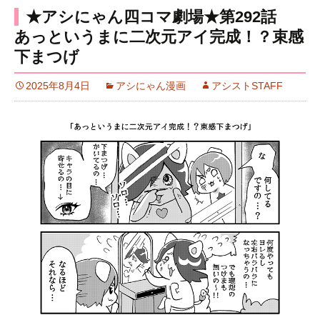
★アシにゃん四コマ劇場★第292話
あっというまに二次元アイ完成！？束感
下まつげ
2025年8月4日
アシにゃん漫画
アシストSTAFF