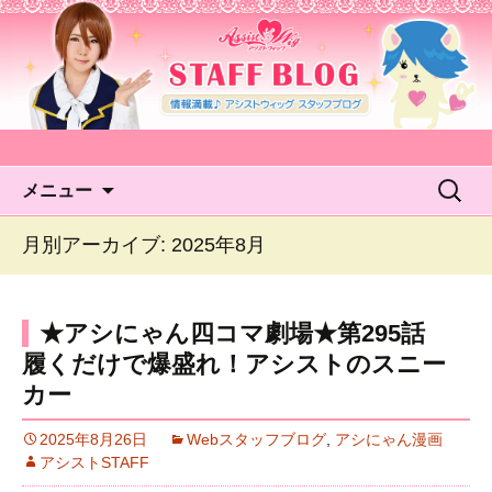
アシストウィッグ STAFF
BLOG
コンテンツへ移動
検
メニュー
索:
月別アーカイブ: 2025年8月
★アシにゃん四コマ劇場★第295話
履くだけで爆盛れ！アシストのスニー
カー
2025年8月26日
Webスタッフブログ
,
アシにゃん漫画
アシストSTAFF