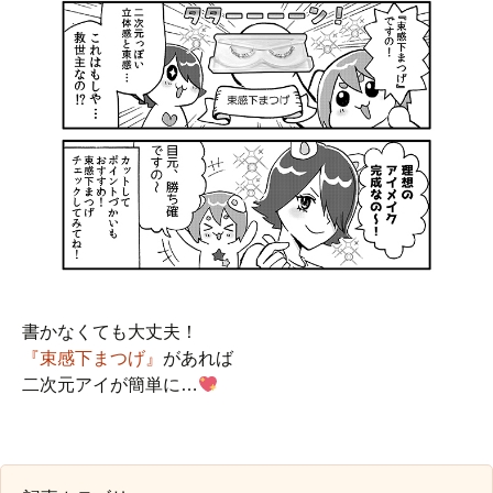
書かなくても大丈夫！
『束感下まつげ』
があれば
二次元アイが簡単に…