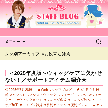
アシストウィッグ STAFF
BLOG
コンテンツへ移動
検
メニュー
索:
タグ別アーカイブ: #お役立ち雑貨
＜2025年度版＞ウィッグケアに欠かせ
ない！／サポートアイテム紹介★
2025年6月26日
Webスタッフブログ
#お役立ち雑
貨
,
#アシスト
,
#アシストウィッグ
,
#ウィッグアレンジ
,
#ウィッ
グケア
,
#ウィッグセット
,
#ウィッグ作成
,
#ウィッグ制作
,
#ウィ
ッグ加工
,
#コスプレ雑貨
,
#便利アイテム
,
#便利グッズ
アシ