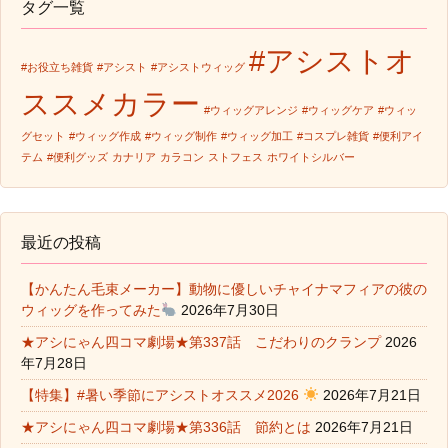
タグ一覧
#アシストオ
#お役立ち雑貨
#アシスト
#アシストウィッグ
ススメカラー
#ウィッグアレンジ
#ウィッグケア
#ウィッ
グセット
#ウィッグ作成
#ウィッグ制作
#ウィッグ加工
#コスプレ雑貨
#便利アイ
テム
#便利グッズ
カナリア
カラコン
ストフェス
ホワイトシルバー
最近の投稿
【かんたん毛束メーカー】動物に優しいチャイナマフィアの彼の
ウィッグを作ってみた
2026年7月30日
★アシにゃん四コマ劇場★第337話 こだわりのクランプ
2026
年7月28日
【特集】#暑い季節にアシストオススメ2026
2026年7月21日
★アシにゃん四コマ劇場★第336話 節約とは
2026年7月21日