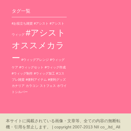
タグ一覧
#お役立ち雑貨
#アシスト
#アシスト
#アシスト
ウィッグ
オススメカラ
ー
#ウィッグアレンジ
#ウィッグ
ケア
#ウィッグセット
#ウィッグ作成
#ウィッグ制作
#ウィッグ加工
#コス
プレ雑貨
#便利アイテム
#便利グッズ
カナリア
カラコン
ストフェス
ホワイ
トシルバー
本サイトに掲載されている画像・文章等、全ての内容の無断転
機・引用を禁止します。 | copyright 2007-2013 NII co_,ltd_ All