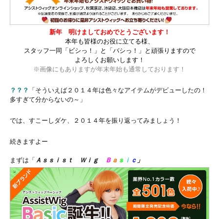
新年 明けましておめでとうございます！
本年も皆様のお役に立てる様、
スタッフ一同「ビシっ！」と「バシっ！」と頑張りますので
よろしくお願いします！
※画像にもありますが年末年始も通常しております！
？？？
「そういえば２０１４年は色々なアイテムがデビューしたの！
多すぎて分からないの～」
では、すこーしダケ、２０１４年を振り返ってみましょう！
続きますよー
まずは「
Ａｓｓｉｓｔ Ｗｉｇ
Ｂ
ａ
ｓ
ｉ
ｃ
」