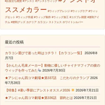
#お役立ち雑貨
#アシスト
#アシストウィッグ
ススメカラー
#ウィッグアレンジ
#ウィッグケア
#ウィッ
グセット
#ウィッグ作成
#ウィッグ制作
#ウィッグ加工
#コスプレ雑貨
#便利アイ
テム
#便利グッズ
カナリア
カラコン
ストフェス
ホワイトシルバー
最近の投稿
カラコン選びで迷った時はコチラ！【カラコン一覧】
2026年8
月7日
【かんたん毛束メーカー】動物に優しいチャイナマフィアの彼の
ウィッグを作ってみた
2026年7月30日
★アシにゃん四コマ劇場★第337話 こだわりのクランプ
2026
年7月28日
【特集】#暑い季節にアシストオススメ2026
2026年7月21日
★アシにゃん四コマ劇場★第336話 節約とは
2026年7月21日