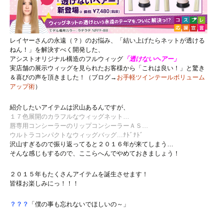
レイヤーさんの永遠（？）のお悩み、「結い上げたらネットが透ける
ねん！」を解決すべく開発した、
アシストオリジナル構造のフルウィッグ
「透けないヘアー」
実店舗の展示ウィッグを見られたお客様から「これは良い！」と驚き
＆喜びの声を頂きました！（ブログ→
お手軽ツインテールボリューム
アップ術
）
紹介したいアイテムは沢山あるんですが、
１７色展開のカラフルなウィッグネット…
唇専用コンシーラーのリップコンシーラーＡＳ…
ウルトラコンパクトなウィッグバッグ…ﾅﾄﾞﾅﾄﾞ
沢山すぎるので振り返ってると２０１６年が来てしまう…
そんな感じもするので、ここらへんでやめておきましょう！
２０１５年もたくさんアイテムを誕生させます！
皆様お楽しみにっ！！！
？？？
「僕の事も忘れないでほしいの～」