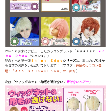
昨年１０月末にデビューしたカラコンブランド
「
Ａｓｓｉｓｔ
Ｃｈ
ｏｕ Ｃｈｏｕ
（シュシュ）」
記念すべき第一弾
Ｓｈｉｎｙ Ｅｄｇｅ
シリーズ
は、沢山のお客様か
ら喜びのお声をいただいております！（ブログ→
待望のカラコン登
）
場！「ＡｓｓｉｓｔＣｈｏｕＣｈｏｕ」のご紹介
次は
「ウィッグネット・地毛が透けない！
透けないヘアー
」