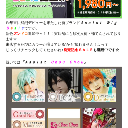
昨年末に鮮烈デビューを果たした新ブランド
Ａｓｓｉｓｔ Ｗｉｇ
Ｂ
ａ
ｓ
ｉ
ｃ
ですが、
新色
ズン
ドコ
追加中っ！！！実店舗にも順次入荷・補てんされており
ます☆
来店するたびにカラーが増えている”かも”知れません！よっ？
じっくりチェックしてくださいね♪
発売記念ＳＡＬＥ
も継続中です☆
続いては
「
Ａｓｓｉｓｔ
Ｃｈｏｕ Ｃｈｏｕ
」