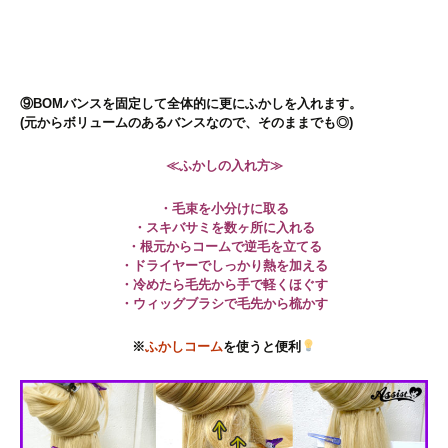
⑨BOMバンスを固定して全体的に更にふかしを入れます。
(元からボリュームのあるバンスなので、そのままでも◎)
≪ふかしの入れ方≫
・毛束を小分けに取る
・スキバサミを数ヶ所に入れる
・根元からコームで逆毛を立てる
・ドライヤーでしっかり熱を加える
・冷めたら毛先から手で軽くほぐす
・ウィッグブラシで毛先から梳かす
※
ふかしコーム
を使うと便利