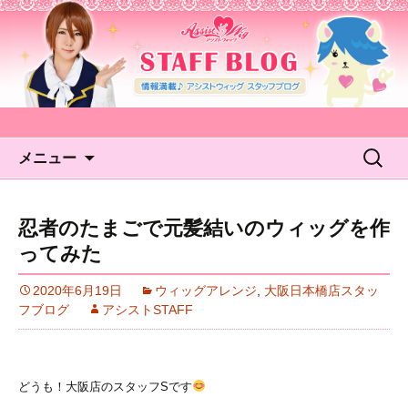
アシストウィッグ STAFF
BLOG
コンテンツへ移動
検
メニュー
索:
忍者のたまごで元髪結いのウィッグを作
ってみた
2020年6月19日
ウィッグアレンジ
,
大阪日本橋店スタッ
フブログ
アシストSTAFF
どうも！大阪店のスタッフSです