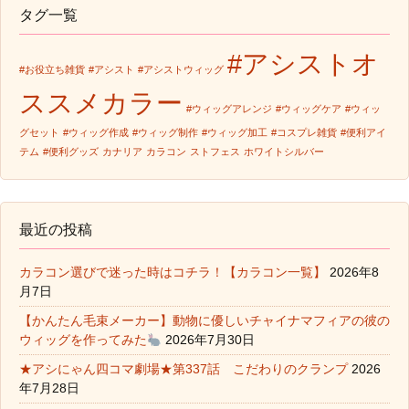
タグ一覧
#アシストオ
#お役立ち雑貨
#アシスト
#アシストウィッグ
ススメカラー
#ウィッグアレンジ
#ウィッグケア
#ウィッ
グセット
#ウィッグ作成
#ウィッグ制作
#ウィッグ加工
#コスプレ雑貨
#便利アイ
テム
#便利グッズ
カナリア
カラコン
ストフェス
ホワイトシルバー
最近の投稿
カラコン選びで迷った時はコチラ！【カラコン一覧】
2026年8
月7日
【かんたん毛束メーカー】動物に優しいチャイナマフィアの彼の
ウィッグを作ってみた
2026年7月30日
★アシにゃん四コマ劇場★第337話 こだわりのクランプ
2026
年7月28日