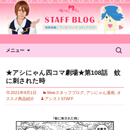
アシストウィッグ STAFF
BLOG
コンテンツへ移動
検
メニュー
索:
★アシにゃん四コマ劇場★第108話 蚊
に刺された時
2021年9月1日
Webスタッフブログ
,
アシにゃん漫画
,
オ
ススメ商品紹介
アシストSTAFF