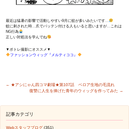
最近は猛暑の影響で活動しやすい9月に蚊が多いみたいです…
蚊に刺された時…爪でバッテン付ける人もいると思いますが…これは
NG行為
正しい対処法を学んでね
▼ポトレ撮影にオススメ▼
ファッションウィッグ『メルティココ』
←
★アシにゃん四コマ劇場★第107話 ベロア生地の毛流れ
復讐に人生を捧げた青年のウィッグを作ってみた
→
投稿ナビゲーション
記事カテゴリ
Webスタッフブログ
(351)