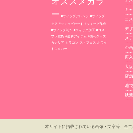
オススメカラ
オス
キャ
ー
#ウィッグアレンジ
#ウィッグ
コス
ケア
#ウィッグセット
#ウィッグ作成
デザ
#ウィッグ制作
#ウィッグ加工
#コス
プレ雑貨
#便利アイテム
#便利グッズ
メデ
カナリア
カラコン
ストフェス
ホワイ
企画
トシルバー
再入
大阪
店舗
池袋
秋葉
本サイトに掲載されている画像・文章等、全ての内容の無断転機・引