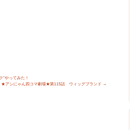
ク”やってみた！
★アシにゃん四コマ劇場★第115話 ウィッグブランド
→