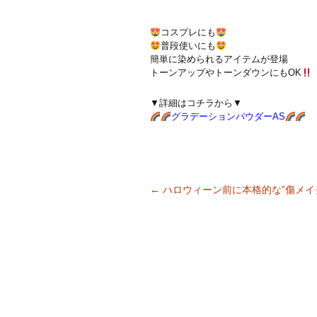
コスプレにも
普段使いにも
簡単に染められるアイテムが登場
トーンアップやトーンダウンにもOK
▼詳細はコチラから▼
グラデーションパウダーAS
←
ハロウィーン前に本格的な”傷メイ
投稿ナビゲーション