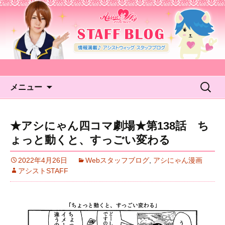
アシストウィッグ STAFF
BLOG
コンテンツへ移動
検
メニュー
索:
★アシにゃん四コマ劇場★第138話 ち
ょっと動くと、すっごい変わる
2022年4月26日
Webスタッフブログ
,
アシにゃん漫画
アシストSTAFF