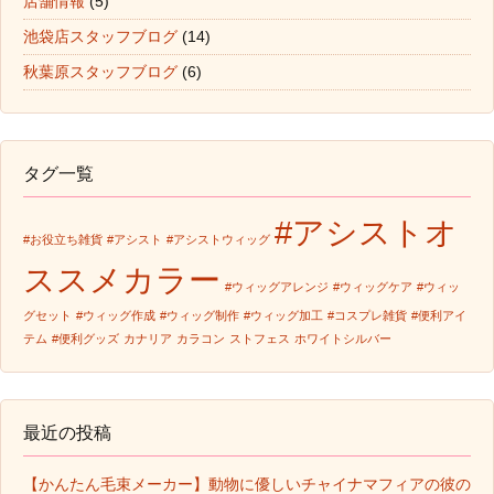
店舗情報
(5)
池袋店スタッフブログ
(14)
秋葉原スタッフブログ
(6)
タグ一覧
#アシストオ
#お役立ち雑貨
#アシスト
#アシストウィッグ
ススメカラー
#ウィッグアレンジ
#ウィッグケア
#ウィッ
グセット
#ウィッグ作成
#ウィッグ制作
#ウィッグ加工
#コスプレ雑貨
#便利アイ
テム
#便利グッズ
カナリア
カラコン
ストフェス
ホワイトシルバー
最近の投稿
【かんたん毛束メーカー】動物に優しいチャイナマフィアの彼の