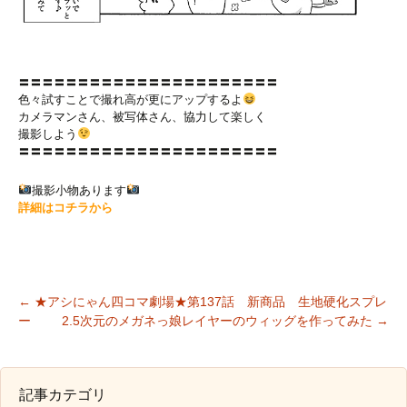
〓〓〓〓〓〓〓〓〓〓〓〓〓〓〓〓〓〓〓〓〓〓
色々試すことで撮れ高が更にアップするよ
カメラマンさん、被写体さん、協力して楽しく
撮影しよう
〓〓〓〓〓〓〓〓〓〓〓〓〓〓〓〓〓〓〓〓〓〓
撮影小物あります
詳細はコチラから
←
★アシにゃん四コマ劇場★第137話 新商品 生地硬化スプレ
ー
2.5次元のメガネっ娘レイヤーのウィッグを作ってみた
→
投稿ナビゲーション
記事カテゴリ